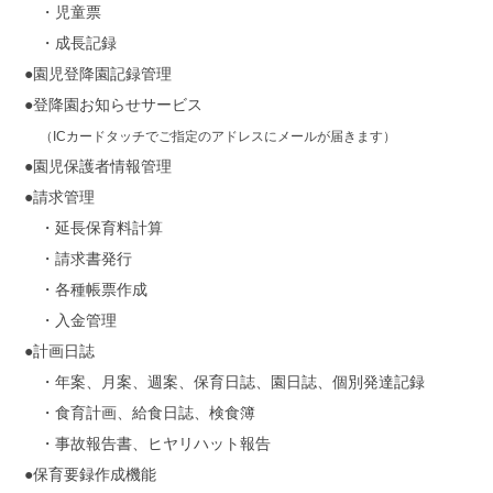
・児童票
・成長記録
●園児登降園記録管理
●登降園お知らせサービス
（ICカードタッチでご指定のアドレスにメールが届きます）
●園児保護者情報管理
●請求管理
・延長保育料計算
・請求書発行
・各種帳票作成
・入金管理
●計画日誌
・年案、月案、週案、保育日誌、園日誌、個別発達記録
・食育計画、給食日誌、検食簿
・事故報告書、ヒヤリハット報告
●保育要録作成機能