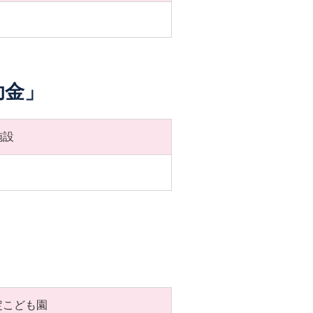
助金」
施設
定こども園