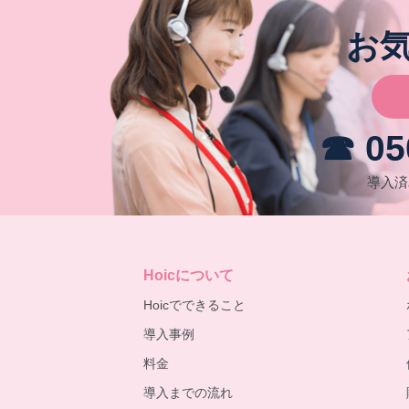
お
☎ 05
導入済
Hoic
について
Hoicでできること
導入事例
料金
導入までの流れ