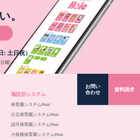
い。
定休日: 土日祝）
日: 日曜）
お問い
資料請求
合わせ
施設別
システム
保育園システムHoic
公立保育園システムHoic
認可保育園システムHoic
小規模保育園システムHoic