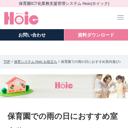
保育園ICT化業務支援管理システム Hoic(ホイック)
m
お問い
合わせ
資料ダウンロード
TOP
保育システム Hoic お役立ち
保育園での雨の日におすすめ室内遊び♪
保育園での雨の日におすすめ室