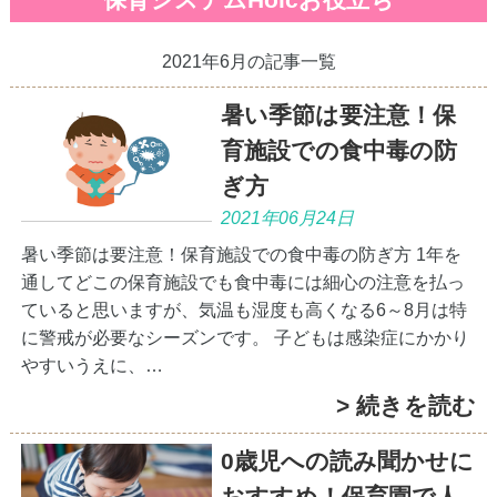
保育システムHoicお役立ち
2021年6月の記事一覧
暑い季節は要注意！保
育施設での食中毒の防
ぎ方
2021年06月24日
暑い季節は要注意！保育施設での食中毒の防ぎ方 1年を
通してどこの保育施設でも食中毒には細心の注意を払っ
ていると思いますが、気温も湿度も高くなる6～8月は特
に警戒が必要なシーズンです。 子どもは感染症にかかり
やすいうえに、…
> 続きを読む
0歳児への読み聞かせに
おすすめ！保育園で人