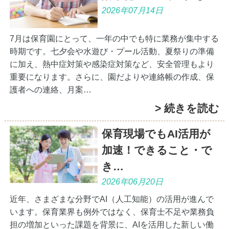
2026年07月14日
7月は保育園にとって、一年の中でも特に業務が集中する
時期です。七夕会や水遊び・プール活動、夏祭りの準備
に加え、熱中症対策や感染症対策など、安全管理もより
重要になります。さらに、園だよりや連絡帳の作成、保
護者への連絡、月案…
> 続きを読む
保育現場でもAI活用が
加速！できること・で
き…
2026年06月20日
近年、さまざまな分野でAI（人工知能）の活用が進んで
います。保育業界も例外ではなく、保育士不足や業務負
担の増加といった課題を背景に、AIを活用した新しい働