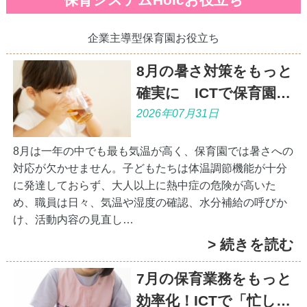
保育システムHoicお役立ち
企業主導型保育園お役立ち
8月の暑さ対策をもっと
確実に ICTで保育園…
2026年07月31日
8月は一年の中でも最も気温が高く、保育園では暑さへの
対応が欠かせません。子どもたちは体温調節機能が十分
に発達しておらず、大人以上に熱中症の危険が高いた
め、職員は日々、気温や湿度の確認、水分補給の呼びか
け、活動内容の見直し…
> 続きを読む
7月の保育業務をもっと
効率化！ICTで「忙し…