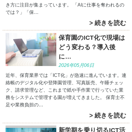
き方に注目が集まっています。 「AIに仕事を奪われるの
では？」「保…
> 続きを読む
保育園のICT化で現場は
どう変わる？導入後
に…
2026年05月06日
近年、保育業界では「ICT化」が急速に進んでいます。連
絡帳のデジタル化や登降園管理、写真販売、午睡チェッ
ク、請求管理など、これまで紙や手作業で行っていた業
務をシステムで管理する園が増えてきました。 保育士不
足や業務負担の…
> 続きを読む
新学期を乗り切るICT活