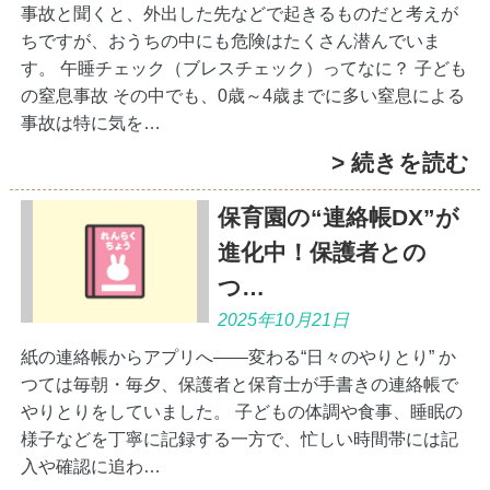
事故と聞くと、外出した先などで起きるものだと考えが
ちですが、おうちの中にも危険はたくさん潜んでいま
す。 午睡チェック（ブレスチェック）ってなに？ 子ども
の窒息事故 その中でも、0歳～4歳までに多い窒息による
事故は特に気を…
> 続きを読む
保育園の“連絡帳DX”が
進化中！保護者との
つ…
2025年10月21日
紙の連絡帳からアプリへ――変わる“日々のやりとり” か
つては毎朝・毎夕、保護者と保育士が手書きの連絡帳で
やりとりをしていました。 子どもの体調や食事、睡眠の
様子などを丁寧に記録する一方で、忙しい時間帯には記
入や確認に追わ…