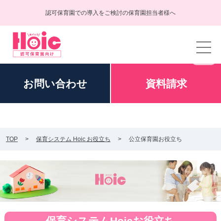
認可保育園での導入をご検討の保育園担当者様へ
お問い
合わせ
資料
請求
TOP
保育システム Hoic お役立ち
公立保育園お役立ち