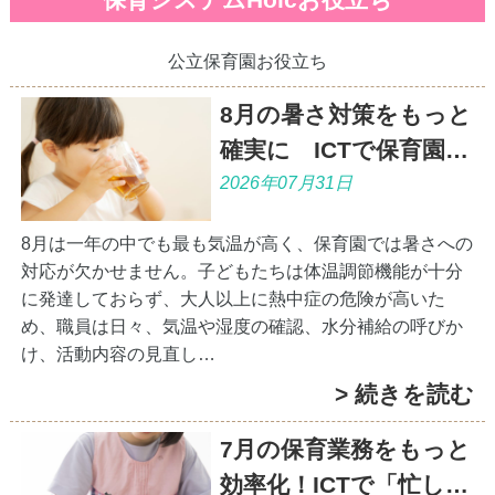
保育システムHoicお役立ち
公立保育園お役立ち
8月の暑さ対策をもっと
確実に ICTで保育園…
2026年07月31日
8月は一年の中でも最も気温が高く、保育園では暑さへの
対応が欠かせません。子どもたちは体温調節機能が十分
に発達しておらず、大人以上に熱中症の危険が高いた
め、職員は日々、気温や湿度の確認、水分補給の呼びか
け、活動内容の見直し…
> 続きを読む
7月の保育業務をもっと
効率化！ICTで「忙し…