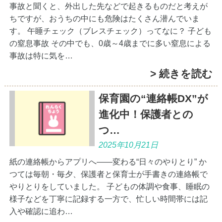
事故と聞くと、外出した先などで起きるものだと考えが
ちですが、おうちの中にも危険はたくさん潜んでいま
す。 午睡チェック（ブレスチェック）ってなに？ 子ども
の窒息事故 その中でも、0歳～4歳までに多い窒息による
事故は特に気を…
> 続きを読む
保育園の“連絡帳DX”が
進化中！保護者との
つ…
2025年10月21日
紙の連絡帳からアプリへ――変わる“日々のやりとり” か
つては毎朝・毎夕、保護者と保育士が手書きの連絡帳で
やりとりをしていました。 子どもの体調や食事、睡眠の
様子などを丁寧に記録する一方で、忙しい時間帯には記
入や確認に追わ…