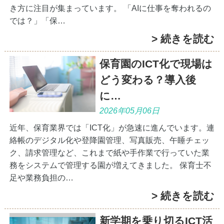
き方に注目が集まっています。 「AIに仕事を奪われるの
では？」「保…
> 続きを読む
保育園のICT化で現場は
どう変わる？導入後
に…
2026年05月06日
近年、保育業界では「ICT化」が急速に進んでいます。連
絡帳のデジタル化や登降園管理、写真販売、午睡チェッ
ク、請求管理など、これまで紙や手作業で行っていた業
務をシステムで管理する園が増えてきました。 保育士不
足や業務負担の…
> 続きを読む
新学期を乗り切るICT活