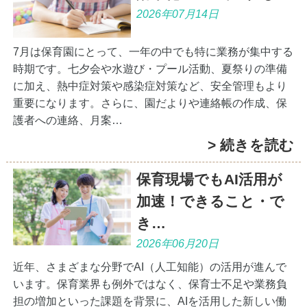
2026年07月14日
7月は保育園にとって、一年の中でも特に業務が集中する
時期です。七夕会や水遊び・プール活動、夏祭りの準備
に加え、熱中症対策や感染症対策など、安全管理もより
重要になります。さらに、園だよりや連絡帳の作成、保
護者への連絡、月案…
> 続きを読む
保育現場でもAI活用が
加速！できること・で
き…
2026年06月20日
近年、さまざまな分野でAI（人工知能）の活用が進んで
います。保育業界も例外ではなく、保育士不足や業務負
担の増加といった課題を背景に、AIを活用した新しい働