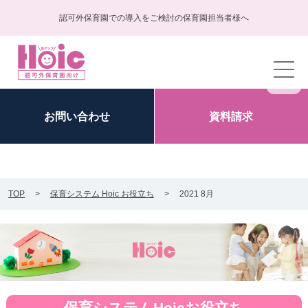
認可外保育園での導入をご検討の保育園担当者様へ
お問い
合わせ
資料
請求
TOP
保育システム Hoic お役立ち
2021 8月