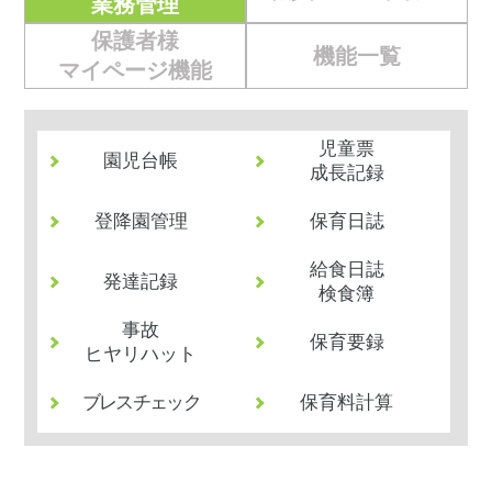
業務管理
保護者様
機能一覧
マイページ機能
児童票
園児台帳
成長記録
登降園管理
保育日誌
給食日誌
発達記録
検食簿
事故
保育要録
ヒヤリハット
ブレスチェック
保育料計算