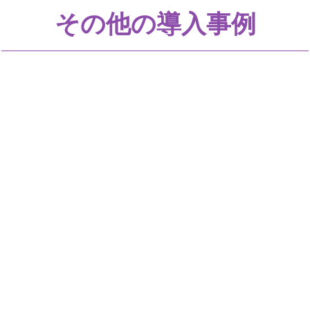
その他の導入事例
もっと早く導入して欲
しかったという保護者
の意見も
主役である子どもたち
のために